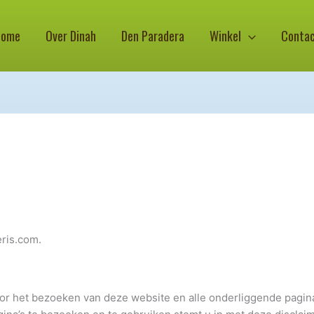
Home
Over Dinah
Den Paradera
Winkel
Conta
eris.com.
or het bezoeken van deze website en alle onderliggende pagin