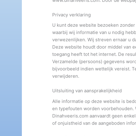
www.dinahveeris.com. Door de webpagin
Privacy verklaring
U kunt deze website bezoeken zonder on
waarbij wij informatie van u nodig he
verwezenlijken. Wij streven ernaar u da
Deze website houdt door middel van een
toegang heeft tot het internet. De resu
Verzamelde (persoons) gegevens worde
bijvoorbeeld indien wettelijk vereist
verwijderen.
Uitsluiting van aansprakelijkheid
Alle informatie op deze website is be
en typefouten worden voorbehouden. Wi
Dinahveeris.com aanvaardt geen enkele
of onjuistheid van de aangeboden info