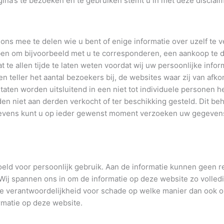
a’s te bezoeken en te gebruiken stemt u in met deze disclaim
s mee te delen wie u bent of enige informatie over uzelf te ver
bben om bijvoorbeeld met u te corresponderen, een aankoop te d
t te allen tijde te laten weten voordat wij uw persoonlijke infor
 teller het aantal bezoekers bij, de websites waar zij van afko
ltaten worden uitsluitend in een niet tot individuele personen h
n niet aan derden verkocht of ter beschikking gesteld. Dit b
. Tevens kunt u op ieder gewenst moment verzoeken uw gegevens
doeld voor persoonlijk gebruik. Aan de informatie kunnen geen 
j spannen ons in om de informatie op deze website zo volledig
 verantwoordelijkheid voor schade op welke manier dan ook on
rmatie op deze website.