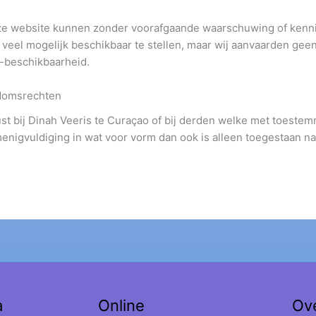
ze website kunnen zonder voorafgaande waarschuwing of kenni
eel mogelijk beschikbaar te stellen, maar wij aanvaarden geen
t-beschikbaarheid.
ndomsrechten
t bij Dinah Veeris te Curaçao of bij derden welke met toestem
enigvuldiging in wat voor vorm dan ook is alleen toegestaan 
a
Online
Ov