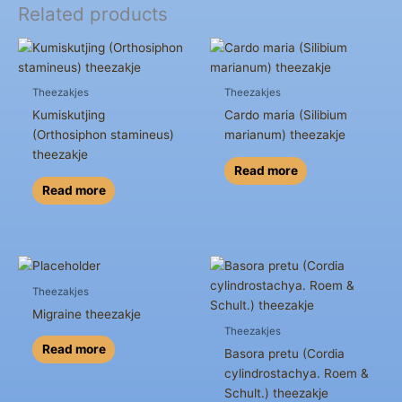
Related products
Theezakjes
Theezakjes
Kumiskutjing
Cardo maria (Silibium
(Orthosiphon stamineus)
marianum) theezakje
theezakje
Read more
Read more
Theezakjes
Migraine theezakje
Theezakjes
Read more
Basora pretu (Cordia
cylindrostachya. Roem &
Schult.) theezakje