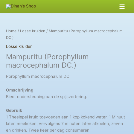
Skip
to
content
Home
/
Losse kruiden
/ Mampuritu (Porophyllum macrocephalum
DC.)
Losse kruiden
Mampuritu (Porophyllum
macrocephalum DC.)
Porophyllum macrocephalum DC.
Omschrijving
Biedt ondersteuning aan de spijsvertering.
Gebruik
1 Theelepel kruid toevoegen aan 1 kop kokend water. 1 Minuut
laten meekoken, vervolgens 7 minuten laten afkoelen, zeven
en drinken. Twee keer per dag consumeren.