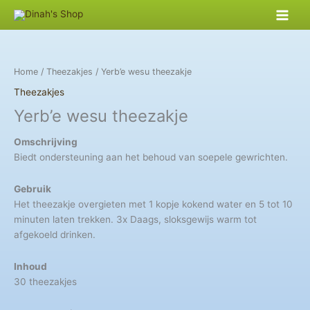
Skip
to
content
Home
/
Theezakjes
/ Yerb’e wesu theezakje
Theezakjes
Yerb’e wesu theezakje
Omschrijving
Biedt ondersteuning aan het behoud van soepele gewrichten.
Gebruik
Het theezakje overgieten met 1 kopje kokend water en 5 tot 10
minuten laten trekken. 3x Daags, sloksgewijs warm tot
afgekoeld drinken.
Inhoud
30 theezakjes