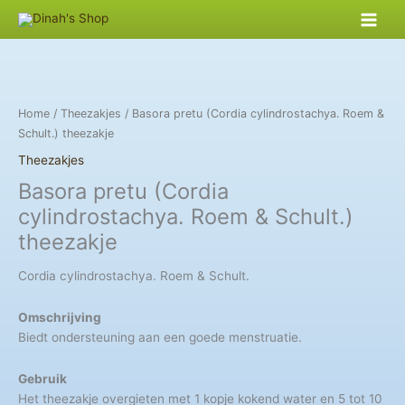
Skip
to
content
Home
/
Theezakjes
/ Basora pretu (Cordia cylindrostachya. Roem &
Schult.) theezakje
Theezakjes
Basora pretu (Cordia
cylindrostachya. Roem & Schult.)
theezakje
Cordia cylindrostachya. Roem & Schult.
Omschrijving
Biedt ondersteuning aan een goede menstruatie.
Gebruik
Het theezakje overgieten met 1 kopje kokend water en 5 tot 10